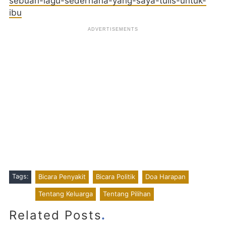
sebuah-lagu-sederhana-yang-saya-tulis-untuk-
ibu
Tags:
Bicara Penyakit
Bicara Politik
Doa Harapan
Tentang Keluarga
Tentang Pilihan
.
Related Posts