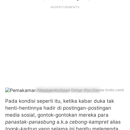
Pemakaman Massal Korban Virus Corona (cnbc.com)
Pada kondisi seperti itu, ketika kabar duka tak
henti-hentinnya hadir di postingan-postingan
media sosial, gontok-gontokan mereka para
panastak
-
panasbung
a.k.a
cebong
-
kampret
alias
togok
-
kadrun
yang selama ini begitu melegenda