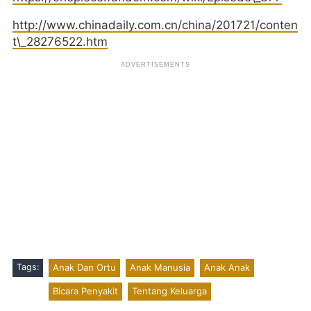
http://www.chinadaily.com.cn/china/201721/conten
t\_28276522.htm
Tags:
Anak Dan Ortu
Anak Manusia
Anak Anak
Bicara Penyakit
Tentang Keluarga