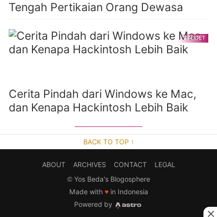
Tengah Pertikaian Orang Dewasa
GADGET
Cerita Pindah dari Windows ke Mac,
dan Kenapa Hackintosh Lebih Baik
BACK TO TOP ↑
ABOUT
ARCHIVES
CONTACT
LEGAL
©
Yos Beda's Blogosphere
Made with
♥
in Indonesia
Powered by