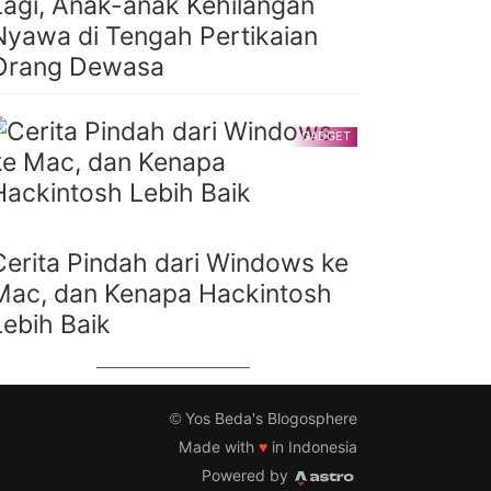
Lagi, Anak-anak Kehilangan
Nyawa di Tengah Pertikaian
Orang Dewasa
GADGET
Cerita Pindah dari Windows ke
Mac, dan Kenapa Hackintosh
Lebih Baik
©
Yos Beda's Blogosphere
Made with
♥
in Indonesia
Powered by