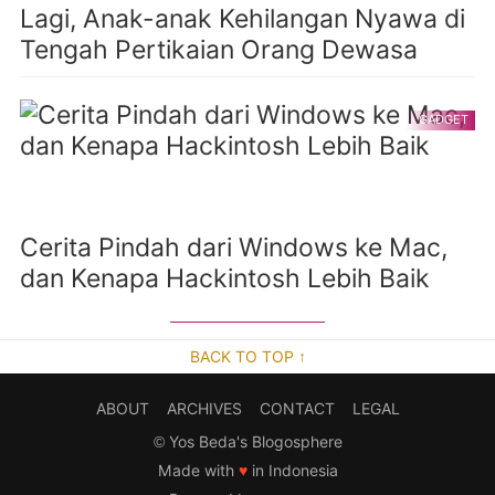
Lagi, Anak-anak Kehilangan Nyawa di
Tengah Pertikaian Orang Dewasa
GADGET
Cerita Pindah dari Windows ke Mac,
dan Kenapa Hackintosh Lebih Baik
BACK TO TOP ↑
ABOUT
ARCHIVES
CONTACT
LEGAL
©
Yos Beda's Blogosphere
Made with
♥
in Indonesia