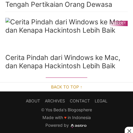
Tengah Pertikaian Orang Dewasa
GADGET
Cerita Pindah dari Windows ke Mac,
dan Kenapa Hackintosh Lebih Baik
BACK TO TOP ↑
ABOUT
ARCHIVES
CONTACT
LEGAL
©
Yos Beda's Blogosphere
Made with
♥
in Indonesia
Powered by