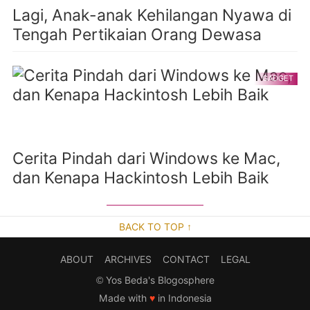
Lagi, Anak-anak Kehilangan Nyawa di
Tengah Pertikaian Orang Dewasa
GADGET
Cerita Pindah dari Windows ke Mac,
dan Kenapa Hackintosh Lebih Baik
BACK TO TOP ↑
ABOUT
ARCHIVES
CONTACT
LEGAL
©
Yos Beda's Blogosphere
Made with
♥
in Indonesia