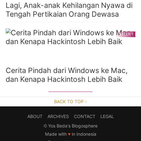
Lagi, Anak-anak Kehilangan Nyawa di
Tengah Pertikaian Orang Dewasa
GADGET
Cerita Pindah dari Windows ke Mac,
dan Kenapa Hackintosh Lebih Baik
BACK TO TOP ↑
ABOUT
ARCHIVES
CONTACT
LEGAL
©
Yos Beda's Blogosphere
Made with
♥
in Indonesia