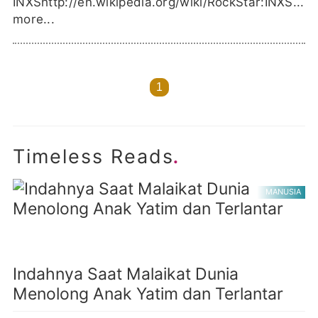
INXShttp://en.wikipedia.org/wiki/RockStar:INXS...
more...
1
.
Timeless Reads
MANUSIA
Indahnya Saat Malaikat Dunia
Menolong Anak Yatim dan Terlantar