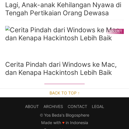
Lagi, Anak-anak Kehilangan Nyawa di
Tengah Pertikaian Orang Dewasa
GADGET
Cerita Pindah dari Windows ke Mac,
dan Kenapa Hackintosh Lebih Baik
BACK TO TOP ↑
ABOUT
ARCHIVES
CONTACT
LEGAL
©
Yos Beda's Blogosphere
Made with
♥
in Indonesia