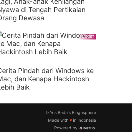
Lagi, Anak-anak Kehilangan
Nyawa di Tengah Pertikaian
Orang Dewasa
GADGET
Cerita Pindah dari Windows ke
Mac, dan Kenapa Hackintosh
Lebih Baik
©
Yos Beda's Blogosphere
Made with
♥
in Indonesia
Powered by