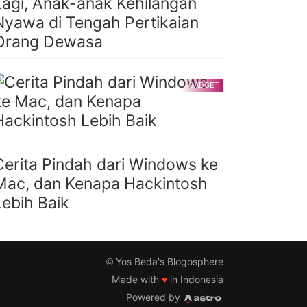
Lagi, Anak-anak Kehilangan
Nyawa di Tengah Pertikaian
Orang Dewasa
GADGET
Cerita Pindah dari Windows ke
Mac, dan Kenapa Hackintosh
Lebih Baik
©
Yos Beda's Blogosphere
Made with
♥
in Indonesia
Powered by