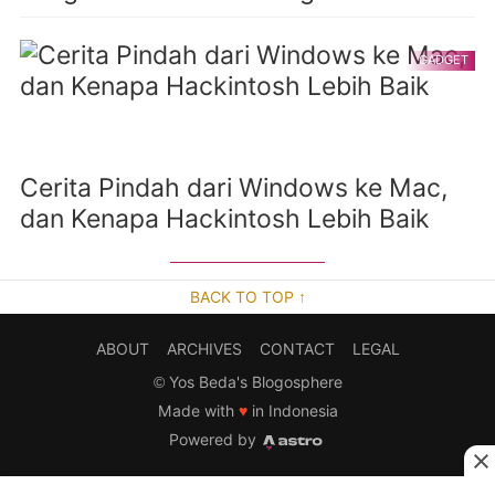
GADGET
Cerita Pindah dari Windows ke Mac,
dan Kenapa Hackintosh Lebih Baik
BACK TO TOP ↑
ABOUT
ARCHIVES
CONTACT
LEGAL
©
Yos Beda's Blogosphere
Made with
♥
in Indonesia
Powered by