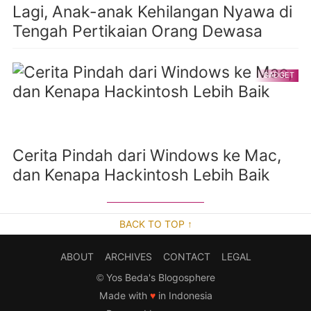
Lagi, Anak-anak Kehilangan Nyawa di
Tengah Pertikaian Orang Dewasa
GADGET
Cerita Pindah dari Windows ke Mac,
dan Kenapa Hackintosh Lebih Baik
BACK TO TOP ↑
ABOUT
ARCHIVES
CONTACT
LEGAL
©
Yos Beda's Blogosphere
Made with
♥
in Indonesia