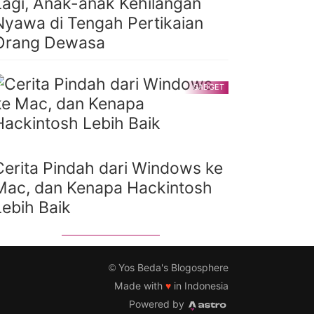
Lagi, Anak-anak Kehilangan
Nyawa di Tengah Pertikaian
Orang Dewasa
GADGET
Cerita Pindah dari Windows ke
Mac, dan Kenapa Hackintosh
Lebih Baik
©
Yos Beda's Blogosphere
Made with
♥
in Indonesia
Powered by