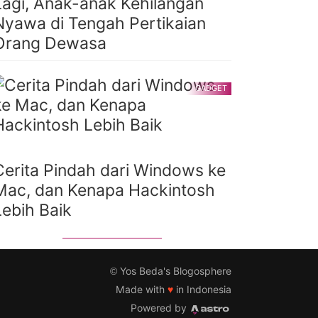
Lagi, Anak-anak Kehilangan
Nyawa di Tengah Pertikaian
Orang Dewasa
GADGET
Cerita Pindah dari Windows ke
Mac, dan Kenapa Hackintosh
Lebih Baik
©
Yos Beda's Blogosphere
Made with
♥
in Indonesia
Powered by