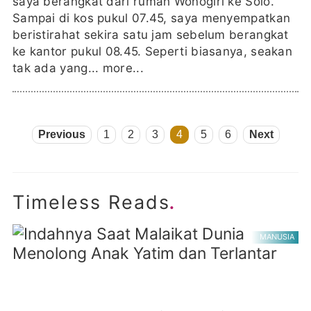
saya berangkat dari rumah Wonogiri ke Solo.
Sampai di kos pukul 07.45, saya menyempatkan
beristirahat sekira satu jam sebelum berangkat
ke kantor pukul 08.45. Seperti biasanya, seakan
tak ada yang...
more...
Previous
1
2
3
4
5
6
Next
.
Timeless Reads
MANUSIA