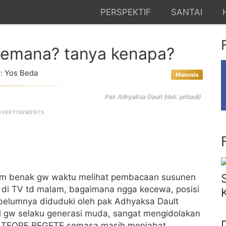
PERSPEKTIF
SANTAI
kemana? tanya kenapa?
:
Yos Beda
Manusia
Pak Adhyaksa Dault (dok. pribadi)
alam benak gw waktu melihat pembacaan susunen
 2 di TV td malam, bagaimana ngga kecewa, posisi
elumnya diduduki oleh pak Adhyaksa Dault
hal gw selaku generasi muda, sangat mengidolakan
ang TEOPE BEGETE semasa masih menjabat