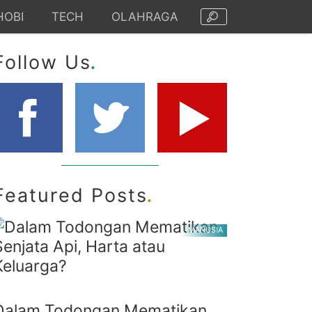
HOBI
TECH
OLAHRAGA
.
Follow Us
.
Featured Posts
MANUSIA
Dalam Todongan Mematikan