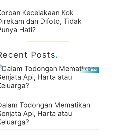
Korban Kecelakaan Kok
Direkam dan Difoto, Tidak
Punya Hati?
.
Recent Posts
MANUSIA
Dalam Todongan Mematikan
Senjata Api, Harta atau
Keluarga?