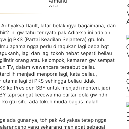
 Adhyaksa Dault, latar belakngya bagaimana, dan
ir2 ini gw tahu ternyata pak Adiaksa ini adalah
gw jg PKS (Partai Keadilan Sejahtera) gtu loh..
 ilmu agama ngga perlu diragukan lagi beda bgt
ukanh, lagi dan lagi tokoh hebat seperti beliau
gilintir orang atau kelompok, kemaren gw sempat
siun TV, dalam wawancara tersebut beliau
erpilih menjadi menpora lagi, kata beliau,
 utama lagi di PKS sehingga beliau tidak
S ke Presiden SBY untuk menjadi menteri. jadi
Y tapi sangat kecewa ma partai idola gw ndiri
, ko gtu sih.. ada tokoh muda bagus malah
a ada gunanya, toh pak Adiyaksa tetep ngga
 malarangeng yang sekarang menjabat sebagai