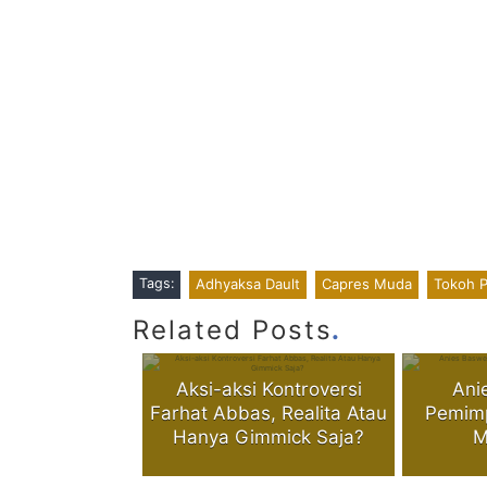
Tags:
Adhyaksa Dault
Capres Muda
Tokoh 
.
Related Posts
Aksi-aksi Kontroversi
Ani
Farhat Abbas, Realita Atau
Pemim
Hanya Gimmick Saja?
M