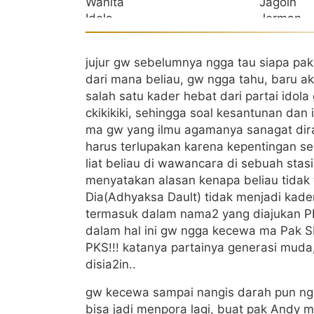
jujur gw sebelumnya ngga tau siapa pak
dari mana beliau, gw ngga tahu, baru akh
salah satu kader hebat dari partai idola 
ckikikiki, sehingga soal kesantunan dan
ma gw yang ilmu agamanya sanagat dirag
harus terlupakan karena kepentingan se
liat beliau di wawancara di sebuah sta
menyatakan alasan kenapa beliau tidak t
Dia(Adhyaksa Dault) tidak menjadi kader
termasuk dalam nama2 yang diajukan PK
dalam hal ini gw ngga kecewa ma Pak SB
PKS!!! katanya partainya generasi muda
disia2in..
gw kecewa sampai nangis darah pun ngg
bisa jadi menpora lagi, buat pak Andy