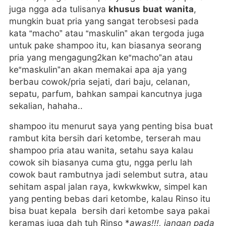
juga ngga ada tulisanya
khusus buat wanita
,
mungkin buat pria yang sangat terobsesi pada
kata “macho” atau “maskulin” akan tergoda juga
untuk pake shampoo itu, kan biasanya seorang
pria yang mengagung2kan ke“macho”an atau
ke“maskulin”an akan memakai apa aja yang
berbau cowok/pria sejati, dari baju, celanan,
sepatu, parfum, bahkan sampai kancutnya juga
sekalian, hahaha..
shampoo itu menurut saya yang penting bisa buat
rambut kita bersih dari ketombe, terserah mau
shampoo pria atau wanita, setahu saya kalau
cowok sih biasanya cuma gtu, ngga perlu lah
cowok baut rambutnya jadi selembut sutra, atau
sehitam aspal jalan raya, kwkwkwkw, simpel kan
yang penting bebas dari ketombe, kalau Rinso itu
bisa buat kepala bersih dari ketombe saya pakai
keramas juga dah tuh Rinso *
awas!!!, jangan pada