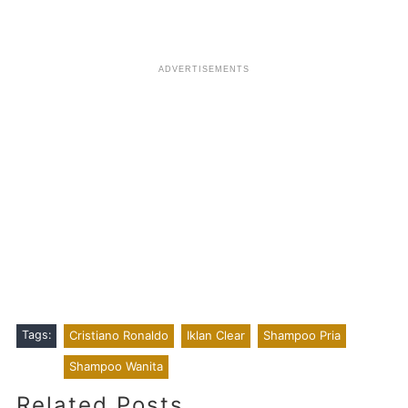
Tags:
Cristiano Ronaldo
Iklan Clear
Shampoo Pria
Shampoo Wanita
.
Related Posts