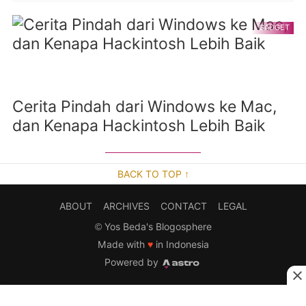
GADGET
Cerita Pindah dari Windows ke Mac,
dan Kenapa Hackintosh Lebih Baik
BACK TO TOP ↑
ABOUT
ARCHIVES
CONTACT
LEGAL
©
Yos Beda's Blogosphere
Made with
♥
in Indonesia
Powered by