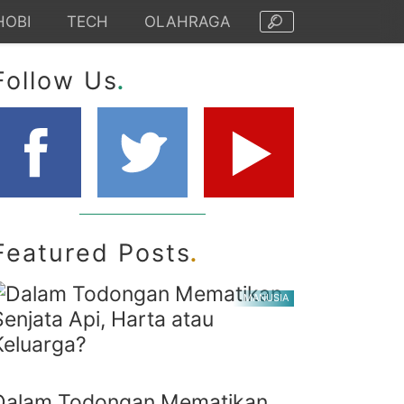
HOBI
TECH
OLAHRAGA
.
Follow Us
.
Featured Posts
MANUSIA
Dalam Todongan Mematikan