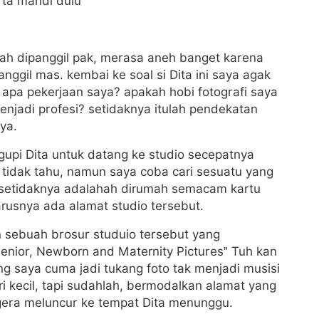
 ta mandi dulu”
dah dipanggil pak, merasa aneh banget karena
nggil mas. kembai ke soal si Dita ini saya agak
 apa pekerjaan saya? apakah hobi fotografi saya
menjadi profesi? setidaknya itulah pendekatan
ya.
gupi Dita untuk datang ke studio secepatnya
tidak tahu, namun saya coba cari sesuatu yang
 setidaknya adalahah dirumah semacam kartu
rusnya ada alamat studio tersebut.
n sebuah brosur studuio tersebut yang
Senior, Newborn and Maternity Pictures” Tuh kan
 saya cuma jadi tukang foto tak menjadi musisi
i kecil, tapi sudahlah, bermodalkan alamat yang
gera meluncur ke tempat Dita menunggu.