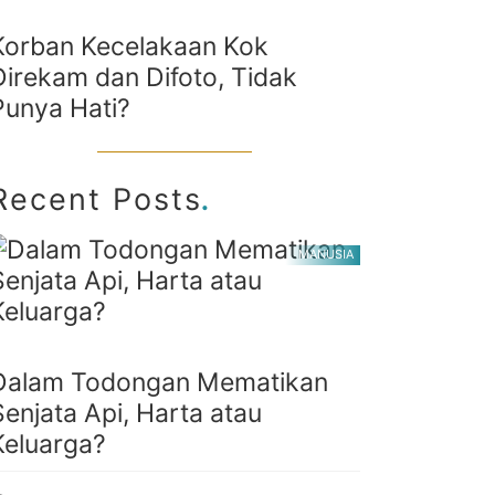
Korban Kecelakaan Kok
Direkam dan Difoto, Tidak
Punya Hati?
.
Recent Posts
MANUSIA
Dalam Todongan Mematikan
Senjata Api, Harta atau
Keluarga?