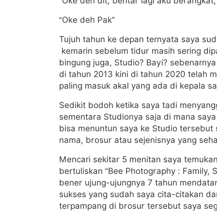
“Oke deh dit, bentar lagi aku berangkat,
“Oke deh Pak”
Tujuh tahun ke depan ternyata saya su
kemarin sebelum tidur masih sering dipa
bingung juga, Studio? Bayi? sebenarnya
di tahun 2013 kini di tahun 2020 telah 
paling masuk akal yang ada di kepala sa
Sedikit bodoh ketika saya tadi menyang
sementara Studionya saja di mana saya 
bisa menuntun saya ke Studio tersebut
nama, brosur atau sejenisnya yang seha
Mencari sekitar 5 menitan saya temuka
bertuliskan “Bee Photography : Family, 
bener ujung-ujungnya 7 tahun mendatang
sukses yang sudah saya cita-citakan dar
terpampang di brosur tersebut saya se