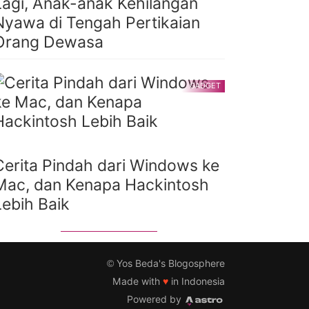
Lagi, Anak-anak Kehilangan
Nyawa di Tengah Pertikaian
Orang Dewasa
GADGET
Cerita Pindah dari Windows ke
Mac, dan Kenapa Hackintosh
Lebih Baik
©
Yos Beda's Blogosphere
Made with
♥
in Indonesia
Powered by