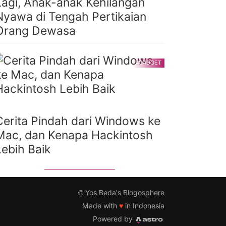
Lagi, Anak-anak Kehilangan
Nyawa di Tengah Pertikaian
Orang Dewasa
GADGET
Cerita Pindah dari Windows ke
Mac, dan Kenapa Hackintosh
Lebih Baik
©
Yos Beda's Blogosphere
Made with
♥
in Indonesia
Powered by