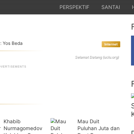
PERSPEKTIF
SANTAI
:
Yos Beda
Internet
Selamat Datang (uclu.org)
Khabib
Mau Duit
Nurmagomedov
Puluhan Juta dan