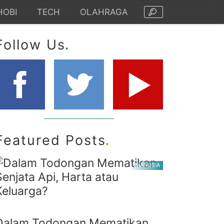
HOBI
TECH
OLAHRAGA
.
Follow Us
.
Featured Posts
MANUSIA
Dalam Todongan Mematikan