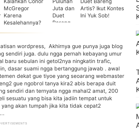
Kalahkan Conor
Duet Bareng
McGregor
Artis? Ikut Kontes
Karena
Ini Yuk Sob!
Kesalehannya?
gratisan wordpress, Akhirnya gue punya juga blog
ng sendiri juga. dulu ngga pernah kebayang umur
 baru sebulan ini getol2nya ningkatin trafic,
galin, dasar suami ngga bertanggung jawab . awal
a temen dekat gue tiyoe yang seoarang webmaster
eng2 gue ngobrol tanya kira2 abis berapa duit
ng sendiri dan ternyata ngga mahal2 amat, 200
li sesuatu yang bisa kita jadiin tempat untuk
 yang akan tumpah jika kita tidak cepat2
n…