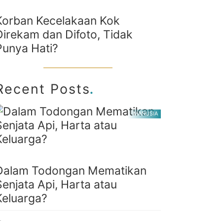
Korban Kecelakaan Kok
Direkam dan Difoto, Tidak
Punya Hati?
.
Recent Posts
MANUSIA
Dalam Todongan Mematikan
Senjata Api, Harta atau
Keluarga?