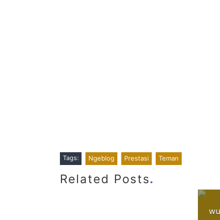
Tags:
Ngeblog
Prestasi
Teman
.
Related Posts
wu