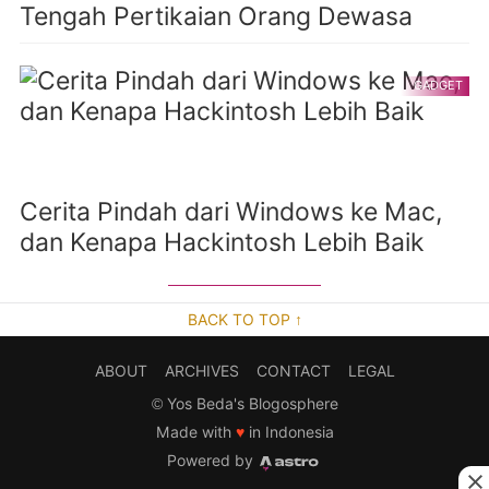
Tengah Pertikaian Orang Dewasa
GADGET
Cerita Pindah dari Windows ke Mac,
dan Kenapa Hackintosh Lebih Baik
BACK TO TOP ↑
ABOUT
ARCHIVES
CONTACT
LEGAL
©
Yos Beda's Blogosphere
Made with
♥
in Indonesia
Powered by