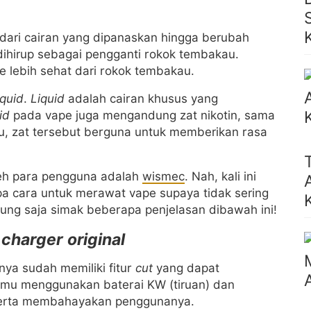
 dari cairan yang dipanaskan hingga berubah
dihirup sebagai pengganti rokok tembakau.
lebih sehat dari rokok tembakau.
iquid
.
Liquid
adalah cairan khusus yang
id
pada vape juga mengandung zat nikotin, sama
, zat tersebut berguna untuk memberikan rasa
leh para pengguna adalah
wismec
. Nah, kali ini
a cara untuk merawat vape supaya tidak sering
sung saja simak beberapa penjelasan dibawah ini!
n
charger original
ya sudah memiliki fitur
cut
yang dapat
a kamu menggunakan baterai KW (tiruan) dan
erta membahayakan penggunanya.