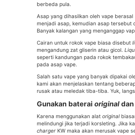
berbeda pula.
Asap yang dihasilkan oleh vape berasal
menjadi asap, kemudian asap tersebut 
Banyak kalangan yang menganggap vape 
Cairan untuk rokok vape biasa disebut
l
mengandung zat gliserin atau gicol.
Liqu
seperti kandungan pada rokok tembakau
pada asap vape.
Salah satu vape yang banyak dipakai o
kami akan menjelaskan tentang beberap
rusak atau meledak tiba-tiba. Yuk, lang
Gunakan baterai
original
da
Karena menggunakan alat
original
biasan
melindungi jika terjadi korsleting. Jik
charger
KW maka akan merusak vape s