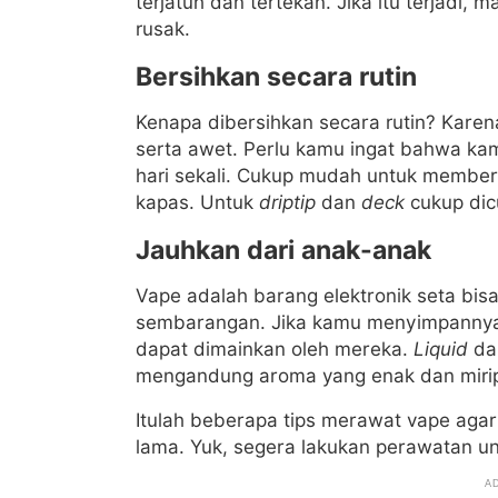
terjatuh dan tertekan. Jika itu terjadi
rusak.
Bersihkan secara rutin
Kenapa dibersihkan secara rutin? Kare
serta awet. Perlu kamu ingat bahwa ka
hari sekali. Cukup mudah untuk member
kapas. Untuk
driptip
dan
deck
cukup dic
Jauhkan dari anak-anak
Vape adalah barang elektronik seta bis
sembarangan. Jika kamu menyimpannya, 
dapat dimainkan oleh mereka.
Liquid
dar
mengandung aroma yang enak dan miri
Itulah beberapa tips merawat vape aga
lama. Yuk, segera lakukan perawatan u