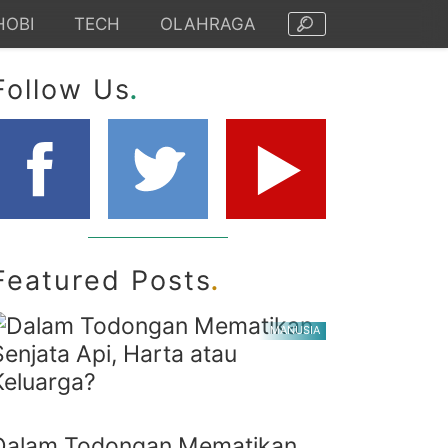
HOBI
TECH
OLAHRAGA
.
Follow Us
.
Featured Posts
MANUSIA
Dalam Todongan Mematikan