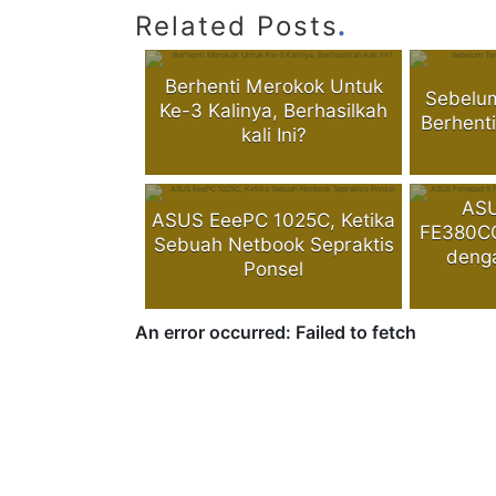
.
Related Posts
Berhenti Merokok Untuk
Sebelu
Ke-3 Kalinya, Berhasilkah
Berhent
kali Ini?
ASU
ASUS EeePC 1025C, Ketika
FE380CG
Sebuah Netbook Sepraktis
deng
Ponsel