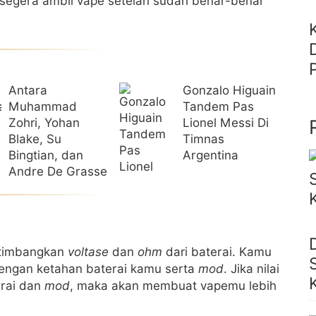
 segera ambil vape setelah sudah benar-benar
Antara
Gonzalo Higuain
Muhammad
Tandem Pas
Zohri, Yohan
Lionel Messi Di
Blake, Su
Timnas
Bingtian, dan
Argentina
Andre De Grasse
rtimbangkan
voltase
dan
ohm
dari baterai. Kamu
engan ketahan baterai kamu serta
mod
. Jika nilai
erai dan
mod
, maka akan membuat vapemu lebih