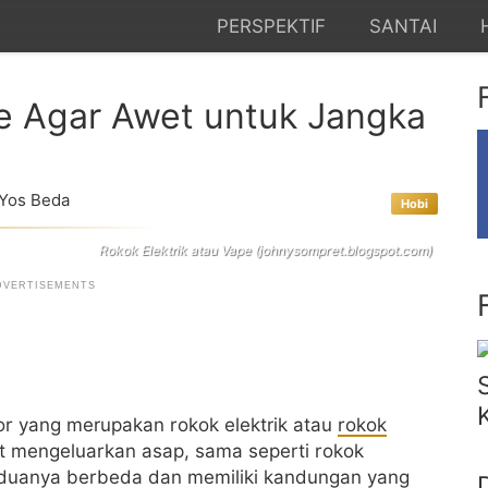
PERSPEKTIF
SANTAI
e Agar Awet untuk Jangka
Yos Beda
Hobi
Rokok Elektrik atau Vape (johnysompret.blogspot.com)
r yang merupakan rokok elektrik atau
rokok
t mengeluarkan asap, sama seperti rokok
eduanya berbeda dan memiliki kandungan yang