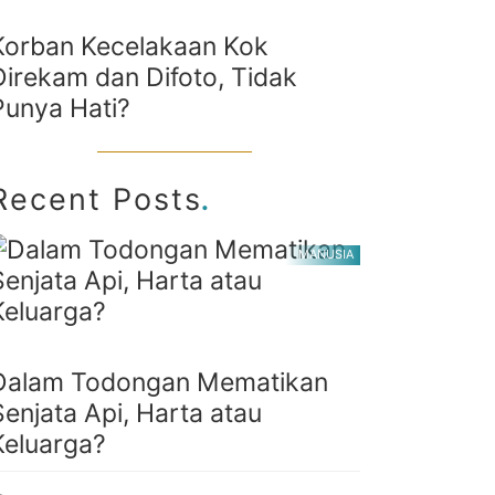
Korban Kecelakaan Kok
Direkam dan Difoto, Tidak
Punya Hati?
.
Recent Posts
MANUSIA
Dalam Todongan Mematikan
Senjata Api, Harta atau
Keluarga?