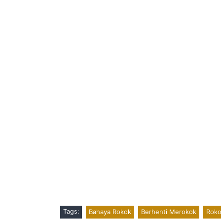
Tags:
Bahaya Rokok
Berhenti Merokok
Roko