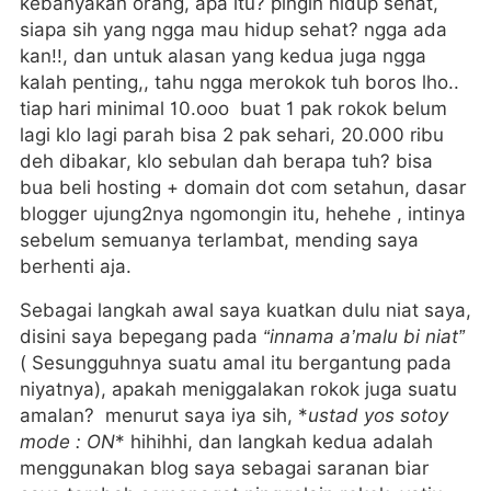
kebanyakan orang, apa itu? pingin hidup sehat,
siapa sih yang ngga mau hidup sehat? ngga ada
kan!!, dan untuk alasan yang kedua juga ngga
kalah penting,, tahu ngga merokok tuh boros lho..
tiap hari minimal 10.ooo buat 1 pak rokok belum
lagi klo lagi parah bisa 2 pak sehari, 20.000 ribu
deh dibakar, klo sebulan dah berapa tuh? bisa
bua beli hosting + domain dot com setahun, dasar
blogger ujung2nya ngomongin itu, hehehe , intinya
sebelum semuanya terlambat, mending saya
berhenti aja.
Sebagai langkah awal saya kuatkan dulu niat saya,
disini saya bepegang pada
“innama a’malu bi niat”
( Sesungguhnya suatu amal itu bergantung pada
niyatnya), apakah meniggalakan rokok juga suatu
amalan? menurut saya iya sih, *
ustad yos sotoy
mode : ON
* hihihhi, dan langkah kedua adalah
menggunakan blog saya sebagai saranan biar