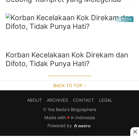
MANUSIA
Korban Kecelakaan Kok Direkam dan
Difoto, Tidak Punya Hati?
BACK TO TOP ↑
ABOUT
ARCHIVES
CONTACT
LEGAL
©
Yos Beda's Blogosphere
Made with
♥
in Indonesia
Powered by