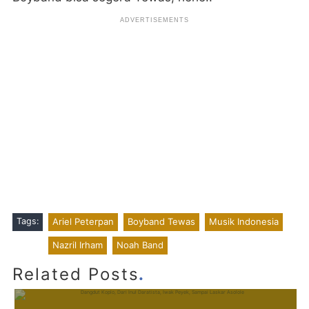
Tags:
Ariel Peterpan
Boyband Tewas
Musik Indonesia
Nazril Irham
Noah Band
.
Related Posts