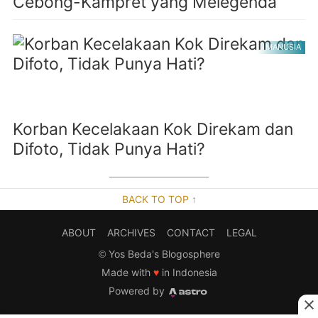
Cebong-Kampret yang Melegenda
MANUSIA
Korban Kecelakaan Kok Direkam dan
Difoto, Tidak Punya Hati?
BACK TO TOP ↑
ABOUT
ARCHIVES
CONTACT
LEGAL
©
Yos Beda's Blogosphere
Made with
♥
in Indonesia
Powered by