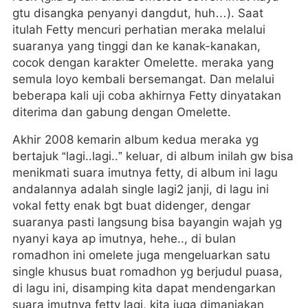
gtu disangka penyanyi dangdut, huh…). Saat
itulah Fetty mencuri perhatian meraka melalui
suaranya yang tinggi dan ke kanak-kanakan,
cocok dengan karakter Omelette. meraka yang
semula loyo kembali bersemangat. Dan melalui
beberapa kali uji coba akhirnya Fetty dinyatakan
diterima dan gabung dengan Omelette.
Akhir 2008 kemarin album kedua meraka yg
bertajuk “lagi..lagi..” keluar, di album inilah gw bisa
menikmati suara imutnya fetty, di album ini lagu
andalannya adalah single lagi2 janji, di lagu ini
vokal fetty enak bgt buat didenger, dengar
suaranya pasti langsung bisa bayangin wajah yg
nyanyi kaya ap imutnya, hehe.., di bulan
romadhon ini omelete juga mengeluarkan satu
single khusus buat romadhon yg berjudul puasa,
di lagu ini, disamping kita dapat mendengarkan
suara imutnya fetty lagi, kita juga dimanjakan