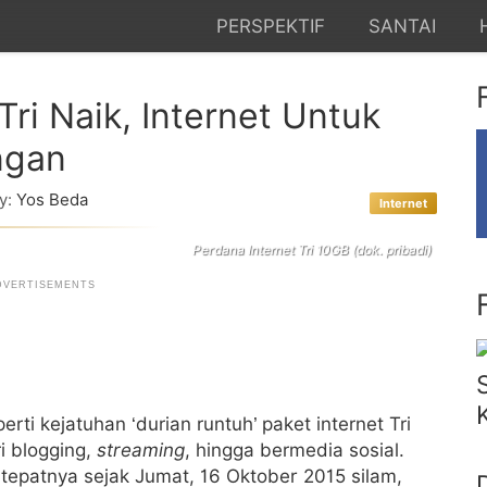
PERSPEKTIF
SANTAI
Tri Naik, Internet Untuk
ngan
y:
Yos Beda
Internet
Perdana Internet Tri 10GB (dok. pribadi)
rti kejatuhan ‘durian runtuh’ paket internet Tri
ri blogging,
streaming
, hingga bermedia sosial.
, tepatnya sejak Jumat, 16 Oktober 2015 silam,