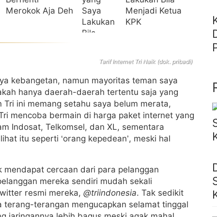
Merokok Aja Deh
Menjadi Ketua
KPK
Tarif Internet Tri Naik (dok. pribadi)
rnya kebangetan, namun mayoritas teman saya
akah hanya daerah-daerah tertentu saja yang
an Tri ini memang setahu saya belum merata,
Tri mencoba bermain di harga paket internet yang
 Indosat, Telkomsel, dan XL, sementara
hat itu seperti ‘orang kepedean’, meski hal
nyak mendapat cercaan dari para pelanggan
pelanggan mereka sendiri mudah sekali
witter resmi mereka,
@triindonesia
. Tak sedikit
ra terang-terangan mengucapkan selamat tinggal
ang jaringannya lebih bagus meski agak mahal.