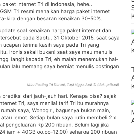
 paket internet Tri di Indonesia, hehe..
 GSM Tri resmi menaikan harga paket internet
ira-kira dengan besaran kenaikan 30-50%.
update soal kenaikan harga paket internet dan
l tersebut pada Sabtu, 31 Oktober 2015, saat saya
n ucapan terima kasih saya pada Tri yang
tu. Ironis sekali bukan! saat saya mau menulis
inggi langit kepada Tri, eh malah menemukan hal-
ulan lalu memang saya berniat menulis postingan
Mau Posting Tri Keren!, Tapi Ngga Jadi :D (dok. pribadi)
 prediksi dari jauh-jauh hari. Kenapa bisa? sejak
rnet Tri, saya menilai tarif Tri itu murahnya
 di rumah saya, Wonogiri, bagusnya bukan main,
tau lemot. Setiap bulan saya rutin membeli 2 x
al pengeluaran Rp 200 ribuan. Belum lagi jika
24 jam + 40GB oo.oo-12.00) seharga 200 ribuan