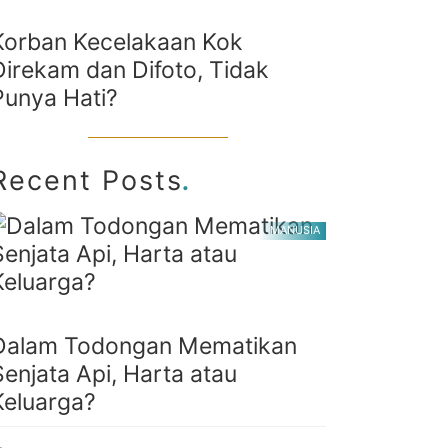
Korban Kecelakaan Kok
Direkam dan Difoto, Tidak
Punya Hati?
.
Recent Posts
MANUSIA
Dalam Todongan Mematikan
Senjata Api, Harta atau
Keluarga?