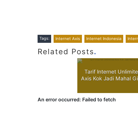
Tags:
Internet Axis
Internet Indonesia
Inter
.
Related Posts
Tarif Internet Unlimit
Axis Kok Jadi Mahal Gi