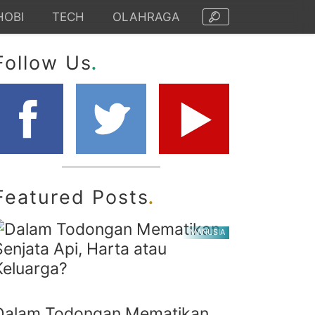
HOBI
TECH
OLAHRAGA
.
Follow Us
.
Featured Posts
MANUSIA
Dalam Todongan Mematikan