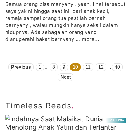
Semua orang bisa menyanyi, yeah..! hal tersebut
saya yakini hingga saat ini, dari anak kecil,
remaja sampai orang tua pastilah pernah
bernyanyi, walau mungkin hanya sekali dalam
hidupnya. Ada sebagaian orang yang
dianugerahi bakat bernyanyi...
more...
Previous
1
...
8
9
10
11
12
...
40
Next
.
Timeless Reads
MANUSIA