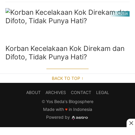
MANUSIA
Korban Kecelakaan Kok Direkam dan
Difoto, Tidak Punya Hati?
BACK TO TOP ↑
ABOUT
ARCHIVES
CONTACT
LEGAL
©
Yos Beda's Blogosphere
Made with
♥
in Indonesia
Powered by