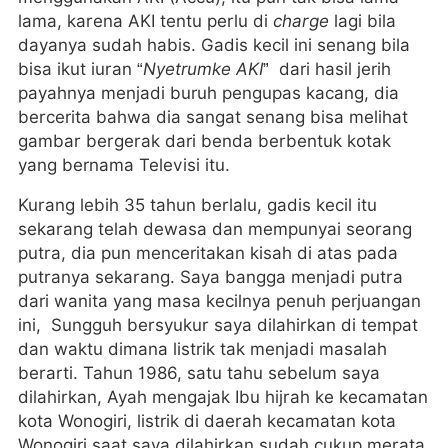
lama, karena AKI tentu perlu di
charge
lagi bila
dayanya sudah habis. Gadis kecil ini senang bila
bisa ikut iuran “
Nyetrumke AKI
” dari hasil jerih
payahnya menjadi buruh pengupas kacang, dia
bercerita bahwa dia sangat senang bisa melihat
gambar bergerak dari benda berbentuk kotak
yang bernama Televisi itu.
Kurang lebih 35 tahun berlalu, gadis kecil itu
sekarang telah dewasa dan mempunyai seorang
putra, dia pun menceritakan kisah di atas pada
putranya sekarang. Saya bangga menjadi putra
dari wanita yang masa kecilnya penuh perjuangan
ini, Sungguh bersyukur saya dilahirkan di tempat
dan waktu dimana listrik tak menjadi masalah
berarti. Tahun 1986, satu tahu sebelum saya
dilahirkan, Ayah mengajak Ibu hijrah ke kecamatan
kota Wonogiri, listrik di daerah kecamatan kota
Wonogiri saat saya dilahirkan sudah cukup merata,